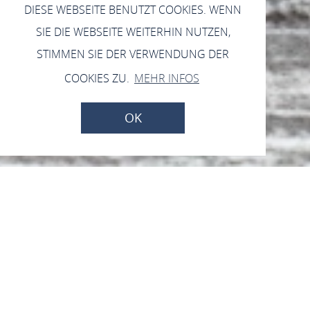
DIESE WEBSEITE BENUTZT COOKIES. WENN
SIE DIE WEBSEITE WEITERHIN NUTZEN,
STIMMEN SIE DER VERWENDUNG DER
COOKIES ZU.
MEHR INFOS
OK
RHEINnahmequellen
seite
Wohnen & Leben
Geschichte
RHEINnahmequellen