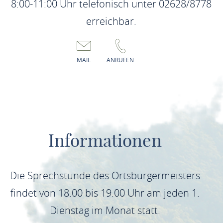
Geniessen Sie die Reise zwischen Koblenz und
8:00-11:00 Uhr telefonisch unter 02628/8778
Bingen/Rüdesheim am Besten mit einem der zahlreichen
erreichbar.
Ausflugsschiffe. Anlegestellen finden Sie praktisch in jeder
Stadt und einigen Gemeinde am Rhein. Mehr
MAIL
ANRUFEN
Informationen erhalten Sie
hier.
Informationen
Die Sprechstunde des Ortsbürgermeisters
findet von 18.00 bis 19.00 Uhr am jeden 1.
Dienstag im Monat statt.